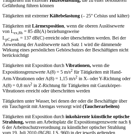
Tätigkeiten mit extremer
Hitzebelastung,
die zu einer besonderen
Gefährdung führen können
Tätigkeiten mit extremer
Kältebelastung
(– 25° Celsius und kälter)
Tätigkeiten mit
Lärmexposition
, wenn die oberen Auslösewerte
von L
= 85 dB(A) beziehungsweise
ex,8h
L
= 137 dB(C) erreicht oder überschritten werden. Bei der
pC,peak
Anwendung der Auslösewerte nach Satz 1 wird die dämmende
Wirkung eines persönlichen Gehörschutzes der Beschäftigten nicht
berücksichtigt
Tätigkeiten mit Exposition durch
Vibrationen,
wenn die
2
Expositionsgrenzwerte A(8) = 5 m/s
für Tätigkeiten mit Hand-
2
Arm-Vibrationen oder A(8) = 1,15 m/s
in X- oder Y-Richtung oder
2
A(8) = 0,8 m/s
in Z-Richtung für Tätigkeiten mit Ganzkörper-
Vibrationen erreicht oder überschritten werden
Tätigkeiten unter Wasser, bei denen der oder die Beschäftigte über
ein Tauchgerät mit Atemgas versorgt wird
(Taucherarbeiten)
Tätigkeiten mit Exposition durch
inkohärente künstliche optische
Strahlung,
wenn am Arbeitsplatz die Expositionsgrenzwerte nach §
6 der Arbeitsschutzverordnung zu künstlicher optischer Strahlung
vom 19. Juli 2010 (BGBl. I S. 960) in der jeweils geltenden